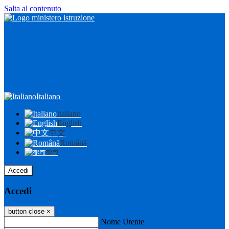
Salta al contenuto
Italiano
Italiano
English
中文
Română
বাংলা
Accedi
Accedi
button close
×
Nome Utente