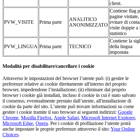
client.
Contiene flag p
pagine visitate,
ANALITICO
PVW_VISITE
Prima parte
evitare di conta
ANONIMIZZATO
visite doppie a 
statistico
Contiene la sig
PVW_LINGUA
Prima parte
TECNICO
della lingua
impostata
Modalità per disabilitare/cancellare i cookie
Attraverso le impostazioni del browser l’utente può: (i) gestire le
preferenze relative ai cookie direttamente all'interno del proprio
browser, impedendone l’installazione; (ii) eliminare dal proprio
browser i cookie già installati, incluso il cookie in cui è stato salvato
il consenso, eventualmente prestato dall’utente, all'installazione di
cookie da parte del sito. L’utente può trovare informazioni su come
gestire i cookie tramite il suo browser ai seguenti indirizzi:
Google
Chrome
,
Mozilla Firefox
,
Apple Safari
,
Microsoft Internet Explorer
,
Microsoft Edge
,
Opera
. Per i cookie di profilazione l’utente potrà
anche impostare le proprie preferenze attraverso il sito:
Your Online
Choices
.