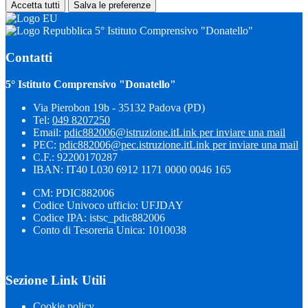
Accetta tutti
Salva le preferenze
5° Istituto Comprensivo "Donatello"
Contatti
5° Istituto Comprensivo "Donatello"
Via Pierobon 19b - 35132 Padova (PD)
Tel:
049 8207250
Email:
pdic882006@istruzione.it
Link per inviare una mail
PEC:
pdic882006@pec.istruzione.it
Link per inviare una mail
C.F.: 92200170287
IBAN: IT40 L030 6912 1171 0000 0046 165
CM: PDIC882006
Codice Univoco ufficio: UFJDAY
Codice IPA: istsc_pdic882006
Conto di Tesoreria Unica: 1010038
Sezione Link Utili
Cookie policy