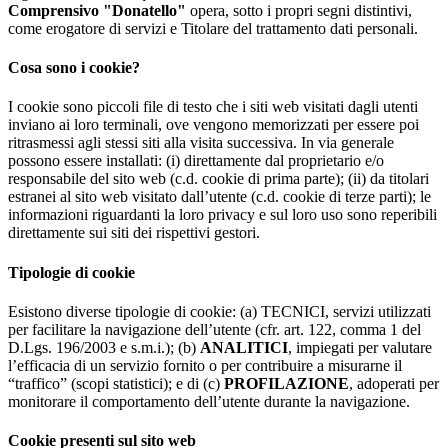
Comprensivo "Donatello"
opera, sotto i propri segni distintivi,
come erogatore di servizi e Titolare del trattamento dati personali.
Cosa sono i cookie?
I cookie sono piccoli file di testo che i siti web visitati dagli utenti
inviano ai loro terminali, ove vengono memorizzati per essere poi
ritrasmessi agli stessi siti alla visita successiva. In via generale
possono essere installati: (i) direttamente dal proprietario e/o
responsabile del sito web (c.d. cookie di prima parte); (ii) da titolari
estranei al sito web visitato dall’utente (c.d. cookie di terze parti); le
informazioni riguardanti la loro privacy e sul loro uso sono reperibili
direttamente sui siti dei rispettivi gestori.
Tipologie di cookie
Esistono diverse tipologie di cookie: (a) TECNICI, servizi utilizzati
per facilitare la navigazione dell’utente (cfr. art. 122, comma 1 del
D.Lgs. 196/2003 e s.m.i.); (b)
ANALITICI
, impiegati per valutare
l’efficacia di un servizio fornito o per contribuire a misurarne il
“traffico” (scopi statistici); e di (c)
PROFILAZIONE
, adoperati per
monitorare il comportamento dell’utente durante la navigazione.
Cookie presenti sul sito web