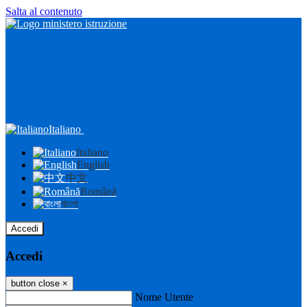
Salta al contenuto
Italiano
Italiano
English
中文
Română
বাংলা
Accedi
Accedi
button close
×
Nome Utente