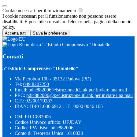
Cookie necessari per il funzionamento
I cookie necessari per il funzionamento non possono essere
disabilitati. È possibile consultare l'elenco nella pagina della cookie
policy.
Accetta tutti
Salva le preferenze
5° Istituto Comprensivo "Donatello"
Contatti
5° Istituto Comprensivo "Donatello"
Via Pierobon 19b - 35132 Padova (PD)
Tel:
049 8207250
Email:
pdic882006@istruzione.it
Link per inviare una mail
PEC:
pdic882006@pec.istruzione.it
Link per inviare una mail
C.F.: 92200170287
IBAN: IT40 L030 6912 1171 0000 0046 165
CM: PDIC882006
Codice Univoco ufficio: UFJDAY
Codice IPA: istsc_pdic882006
Conto di Tesoreria Unica: 1010038