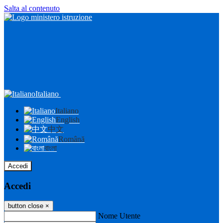
Salta al contenuto
Italiano
Italiano
English
中文
Română
বাংলা
Accedi
Accedi
button close
×
Nome Utente