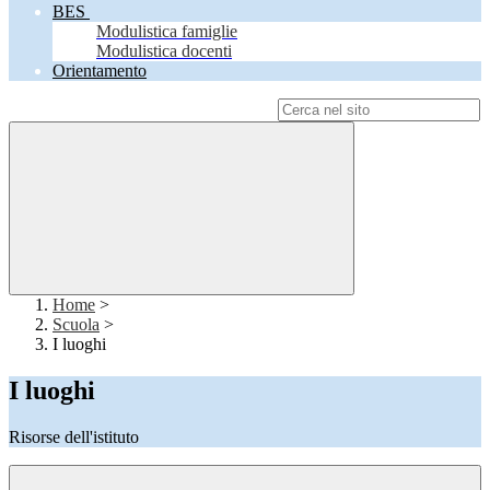
BES
Modulistica famiglie
Modulistica docenti
Orientamento
Campo di ricerca per le pagine del sito
Home
>
Scuola
>
I luoghi
I luoghi
Risorse dell'istituto