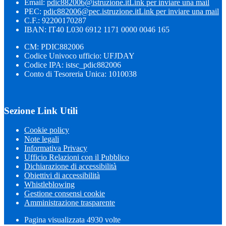
Email:
pdic882006@istruzione.it
Link per inviare una mail
PEC:
pdic882006@pec.istruzione.it
Link per inviare una mail
C.F.: 92200170287
IBAN: IT40 L030 6912 1171 0000 0046 165
CM: PDIC882006
Codice Univoco ufficio: UFJDAY
Codice IPA: istsc_pdic882006
Conto di Tesoreria Unica: 1010038
Sezione Link Utili
Cookie policy
Note legali
Informativa Privacy
Ufficio Relazioni con il Pubblico
Dichiarazione di accessibilità
Obiettivi di accessibilità
Whistleblowing
Gestione consensi cookie
Amministrazione trasparente
Pagina visualizzata
4930
volte