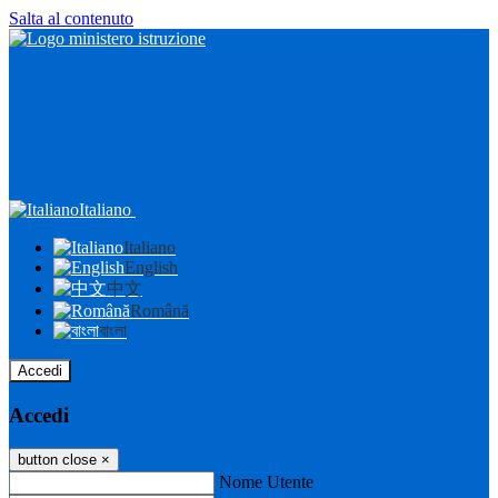
Salta al contenuto
Italiano
Italiano
English
中文
Română
বাংলা
Accedi
Accedi
button close
×
Nome Utente