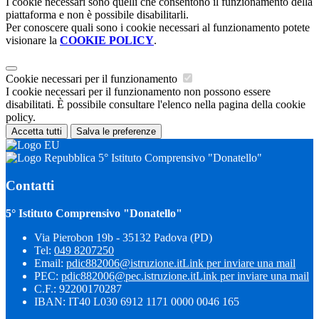
I cookie necessari sono quelli che consentono il funzionamento della
piattaforma e non è possibile disabilitarli.
Per conoscere quali sono i cookie necessari al funzionamento potete
visionare la
COOKIE POLICY
.
Cookie necessari per il funzionamento
I cookie necessari per il funzionamento non possono essere
disabilitati. È possibile consultare l'elenco nella pagina della cookie
policy.
Accetta tutti
Salva le preferenze
5° Istituto Comprensivo "Donatello"
Contatti
5° Istituto Comprensivo "Donatello"
Via Pierobon 19b - 35132 Padova (PD)
Tel:
049 8207250
Email:
pdic882006@istruzione.it
Link per inviare una mail
PEC:
pdic882006@pec.istruzione.it
Link per inviare una mail
C.F.: 92200170287
IBAN: IT40 L030 6912 1171 0000 0046 165