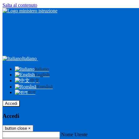
Salta al contenuto
Italiano
Italiano
English
中文
Română
বাংলা
Accedi
Accedi
button close
×
Nome Utente