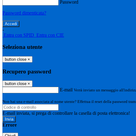
Password
Password dimenticata?
-
Entra con SPID
Entra con CIE
Seleziona utente
button close
×
Recupero password
button close
×
E-mail
Verrà inviato un messaggio all'indirizz
Non hai una e-mail associata al nome utente? Effettua il reset della password tram
E-mail inviata, si prega di controllare la casella di posta elettronica!
Errore
Chiudi