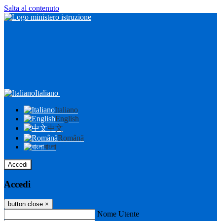
Salta al contenuto
Italiano
Italiano
English
中文
Română
বাংলা
Accedi
Accedi
button close
×
Nome Utente