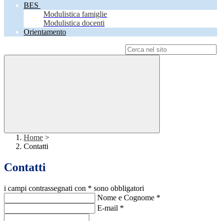
BES
Modulistica famiglie
Modulistica docenti
Orientamento
Campo di ricerca per le pagine del sito
Home
>
Contatti
Contatti
i campi contrassegnati con * sono obbligatori
Nome e Cognome
*
E-mail
*