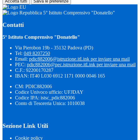
Accetta tutti
Salva le preferenze
5° Istituto Comprensivo "Donatello"
Contatti
5° Istituto Comprensivo "Donatello"
Via Pierobon 19b - 35132 Padova (PD)
Tel:
049 8207250
Email:
pdic882006@istruzione.it
Link per inviare una mail
PEC:
pdic882006@pec.istruzione.it
Link per inviare una mail
C.F.: 92200170287
IBAN: IT40 L030 6912 1171 0000 0046 165
CM: PDIC882006
Codice Univoco ufficio: UFJDAY
Codice IPA: istsc_pdic882006
Conto di Tesoreria Unica: 1010038
Sezione Link Utili
Cookie policy