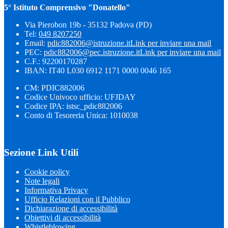
5° Istituto Comprensivo "Donatello"
Via Pierobon 19b - 35132 Padova (PD)
Tel:
049 8207250
Email:
pdic882006@istruzione.it
Link per inviare una mail
PEC:
pdic882006@pec.istruzione.it
Link per inviare una mail
C.F.: 92200170287
IBAN: IT40 L030 6912 1171 0000 0046 165
CM: PDIC882006
Codice Univoco ufficio: UFJDAY
Codice IPA: istsc_pdic882006
Conto di Tesoreria Unica: 1010038
Sezione Link Utili
Cookie policy
Note legali
Informativa Privacy
Ufficio Relazioni con il Pubblico
Dichiarazione di accessibilità
Obiettivi di accessibilità
Whistleblowing