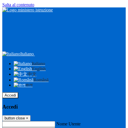
Salta al contenuto
Italiano
Italiano
English
中文
Română
বাংলা
Accedi
Accedi
button close
×
Nome Utente