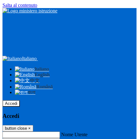
Salta al contenuto
Italiano
Italiano
English
中文
Română
বাংলা
Accedi
Accedi
button close
×
Nome Utente