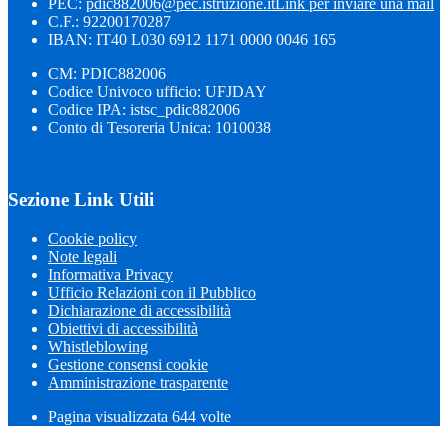
PEC:
pdic882006@pec.istruzione.it
Link per inviare una mail
C.F.: 92200170287
IBAN: IT40 L030 6912 1171 0000 0046 165
CM: PDIC882006
Codice Univoco ufficio: UFJDAY
Codice IPA: istsc_pdic882006
Conto di Tesoreria Unica: 1010038
Sezione Link Utili
Cookie policy
Note legali
Informativa Privacy
Ufficio Relazioni con il Pubblico
Dichiarazione di accessibilità
Obiettivi di accessibilità
Whistleblowing
Gestione consensi cookie
Amministrazione trasparente
Pagina visualizzata
644
volte