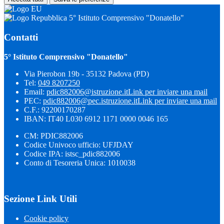
5° Istituto Comprensivo "Donatello"
Contatti
5° Istituto Comprensivo "Donatello"
Via Pierobon 19b - 35132 Padova (PD)
Tel:
049 8207250
Email:
pdic882006@istruzione.it
Link per inviare una mail
PEC:
pdic882006@pec.istruzione.it
Link per inviare una mail
C.F.: 92200170287
IBAN: IT40 L030 6912 1171 0000 0046 165
CM: PDIC882006
Codice Univoco ufficio: UFJDAY
Codice IPA: istsc_pdic882006
Conto di Tesoreria Unica: 1010038
Sezione Link Utili
Cookie policy