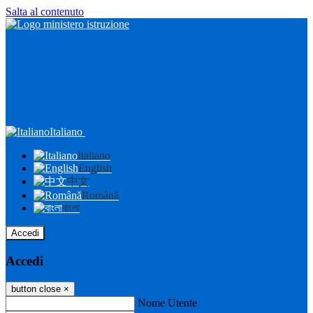
Salta al contenuto
Italiano
Italiano
English
中文
Română
বাংলা
Accedi
Accedi
button close
×
Nome Utente