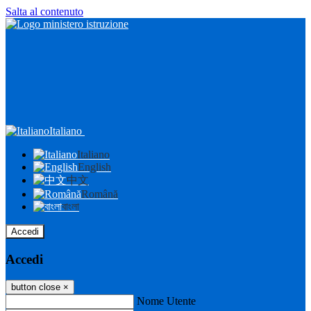
Salta al contenuto
Italiano
Italiano
English
中文
Română
বাংলা
Accedi
Accedi
button close
×
Nome Utente