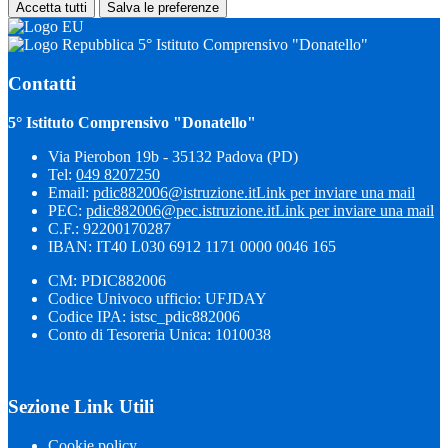
Accetta tutti
Salva le preferenze
5° Istituto Comprensivo "Donatello"
Contatti
5° Istituto Comprensivo "Donatello"
Via Pierobon 19b - 35132 Padova (PD)
Tel:
049 8207250
Email:
pdic882006@istruzione.it
Link per inviare una mail
PEC:
pdic882006@pec.istruzione.it
Link per inviare una mail
C.F.: 92200170287
IBAN: IT40 L030 6912 1171 0000 0046 165
CM: PDIC882006
Codice Univoco ufficio: UFJDAY
Codice IPA: istsc_pdic882006
Conto di Tesoreria Unica: 1010038
Sezione Link Utili
Cookie policy