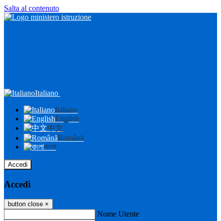
Salta al contenuto
Italiano
Italiano
English
中文
Română
বাংলা
Accedi
Accedi
button close
×
Nome Utente