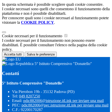
In questa schermata è possibile scegliere quali cookie consentire.
I cookie necessari sono quelli che consentono il funzionamento della
piattaforma e non è possibile disabilitarli.
Per conoscere quali sono i cookie necessari al funzionamento potete
visionare la
COOKIE POLICY
.
Cookie necessari per il funzionamento
I cookie necessari per il funzionamento non possono essere
disabilitati. È possibile consultare l'elenco nella pagina della cookie
policy.
Accetta tutti
Salva le preferenze
5° Istituto Comprensivo "Donatello"
Contatti
5° Istituto Comprensivo "Donatello"
Via Pierobon 19b - 35132 Padova (PD)
Tel:
049 8207250
Email:
pdic882006@istruzione.it
Link per inviare una mail
PEC:
pdic882006@pec.istruzione.it
Link per inviare una mail
C.F.: 92200170287