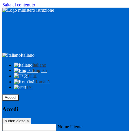
Salta al contenuto
Italiano
Italiano
English
中文
Română
বাংলা
Accedi
Accedi
button close
×
Nome Utente