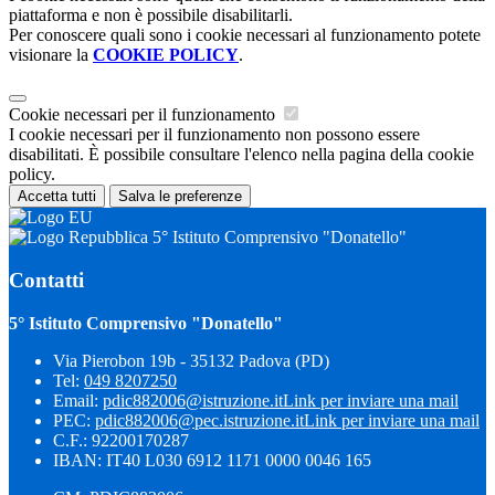
piattaforma e non è possibile disabilitarli.
Per conoscere quali sono i cookie necessari al funzionamento potete
visionare la
COOKIE POLICY
.
Cookie necessari per il funzionamento
I cookie necessari per il funzionamento non possono essere
disabilitati. È possibile consultare l'elenco nella pagina della cookie
policy.
Accetta tutti
Salva le preferenze
5° Istituto Comprensivo "Donatello"
Contatti
5° Istituto Comprensivo "Donatello"
Via Pierobon 19b - 35132 Padova (PD)
Tel:
049 8207250
Email:
pdic882006@istruzione.it
Link per inviare una mail
PEC:
pdic882006@pec.istruzione.it
Link per inviare una mail
C.F.: 92200170287
IBAN: IT40 L030 6912 1171 0000 0046 165