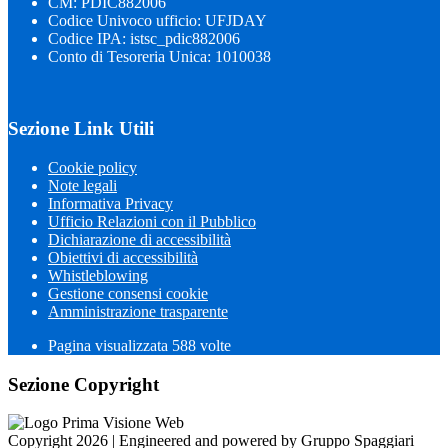
CM: PDIC882006
Codice Univoco ufficio: UFJDAY
Codice IPA: istsc_pdic882006
Conto di Tesoreria Unica: 1010038
Sezione Link Utili
Cookie policy
Note legali
Informativa Privacy
Ufficio Relazioni con il Pubblico
Dichiarazione di accessibilità
Obiettivi di accessibilità
Whistleblowing
Gestione consensi cookie
Amministrazione trasparente
Pagina visualizzata
588
volte
Sezione Copyright
Copyright 2026 | Engineered and powered by Gruppo Spaggiari