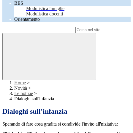
BES
Modulistica famiglie
Modulistica docenti
Orientamento
Campo di ricerca per le pagine del sito
Home
>
Novità
>
Le notizie
>
Dialoghi sull'infanzia
Dialoghi sull'infanzia
Sperando di fare cosa gradita si condivide l'invito all'niziativa: