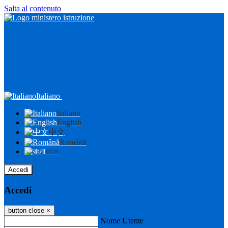
Salta al contenuto
Italiano
Italiano
English
中文
Română
বাংলা
Accedi
Accedi
button close
×
Nome Utente