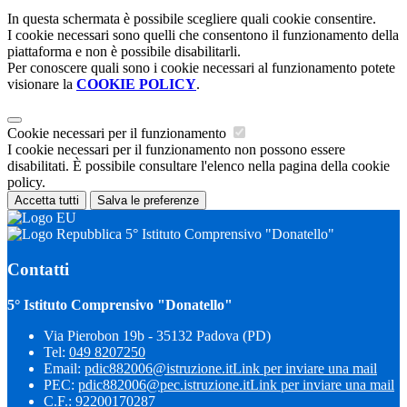
In questa schermata è possibile scegliere quali cookie consentire.
I cookie necessari sono quelli che consentono il funzionamento della
piattaforma e non è possibile disabilitarli.
Per conoscere quali sono i cookie necessari al funzionamento potete
visionare la
COOKIE POLICY
.
Cookie necessari per il funzionamento
I cookie necessari per il funzionamento non possono essere
disabilitati. È possibile consultare l'elenco nella pagina della cookie
policy.
Accetta tutti
Salva le preferenze
5° Istituto Comprensivo "Donatello"
Contatti
5° Istituto Comprensivo "Donatello"
Via Pierobon 19b - 35132 Padova (PD)
Tel:
049 8207250
Email:
pdic882006@istruzione.it
Link per inviare una mail
PEC:
pdic882006@pec.istruzione.it
Link per inviare una mail
C.F.: 92200170287