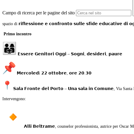
Campo di ricerca per le pagine del sito
spazio di 𝗿𝗶𝗳𝗹𝗲𝘀𝘀𝗶𝗼𝗻𝗲 𝗲 𝗰𝗼𝗻𝗳𝗿𝗼𝗻𝘁𝗼 𝘀𝘂𝗹𝗹𝗲
𝘀𝗳𝗶𝗱𝗲 𝗲𝗱𝘂𝗰𝗮𝘁𝗶𝘃𝗲 
Primo incontro
𝗘𝘀𝘀𝗲𝗿𝗲 𝗚𝗲𝗻𝗶𝘁𝗼𝗿𝗶 𝗢𝗴𝗴𝗶 – 𝗦𝗼𝗴𝗻𝗶, 𝗱𝗲𝘀𝗶𝗱𝗲𝗿𝗶, 𝗽𝗮𝘂𝗿𝗲
𝗠𝗲𝗿𝗰𝗼𝗹𝗲𝗱ì 𝟮𝟮 𝗼𝘁𝘁𝗼𝗯𝗿𝗲, 𝗼𝗿𝗲 𝟮𝟬.𝟯𝟬
𝗦𝗮𝗹𝗮 𝗙𝗿𝗼𝗻𝘁𝗲 𝗱𝗲𝗹 𝗣𝗼𝗿𝘁𝗼 – 𝗨𝗻𝗮 𝘀𝗮𝗹𝗮 𝗶𝗻 𝗖𝗼𝗺𝘂𝗻𝗲, Via 
Intervengono:
𝗔𝗹𝗹𝗶 𝗕𝗲𝗹𝘁𝗿𝗮𝗺𝗲, counselor professionista, autrice per Os