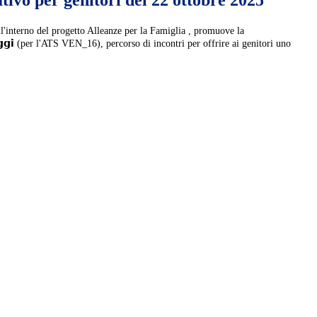
ivo per genitori del 22 ottobre 2025
l'interno del progetto Alleanze per la Famiglia , promuove la
 𝗢𝗴𝗴𝗶 (per l'ATS VEN_16), percorso di incontri per offrire ai genitori uno