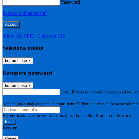
Password
Password dimenticata?
-
Entra con SPID
Entra con CIE
Seleziona utente
button close
×
Recupero password
button close
×
E-mail
Verrà inviato un messaggio all'indirizz
Non hai una e-mail associata al nome utente? Effettua il reset della password tram
E-mail inviata, si prega di controllare la casella di posta elettronica!
Errore
Chiudi