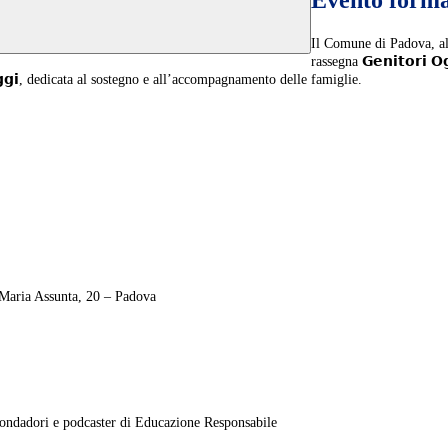
Evento format
Il Comune di Padova, al
rassegna 𝗚𝗲𝗻𝗶𝘁𝗼𝗿𝗶
𝗶 𝗼𝗴𝗴𝗶, dedicata al sostegno e all’accompagnamento delle famiglie.
Santa Maria Assunta, 20 – Padova
car Mondadori e podcaster di Educazione Responsabile