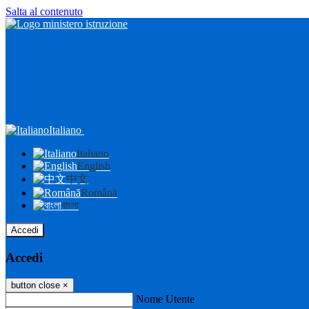
Salta al contenuto
Italiano
Italiano
English
中文
Română
বাংলা
Accedi
Accedi
button close
×
Nome Utente