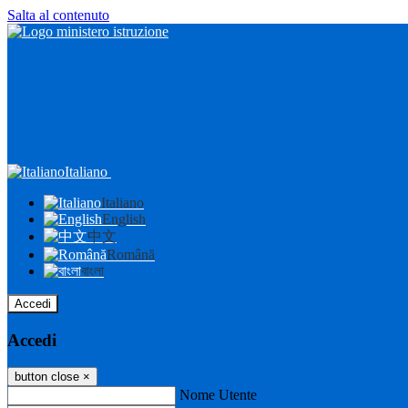
Salta al contenuto
Italiano
Italiano
English
中文
Română
বাংলা
Accedi
Accedi
button close
×
Nome Utente