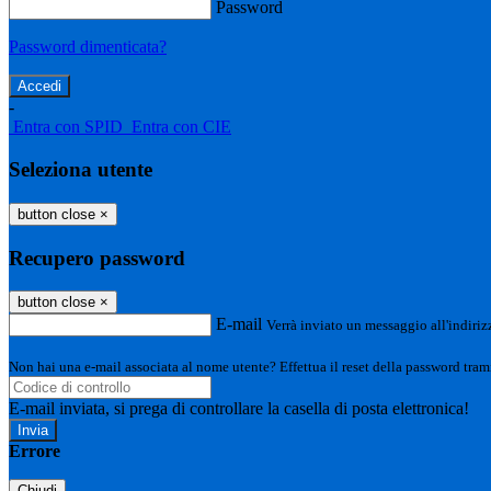
Password
Password dimenticata?
-
Entra con SPID
Entra con CIE
Seleziona utente
button close
×
Recupero password
button close
×
E-mail
Verrà inviato un messaggio all'indirizz
Non hai una e-mail associata al nome utente? Effettua il reset della password tram
E-mail inviata, si prega di controllare la casella di posta elettronica!
Errore
Chiudi