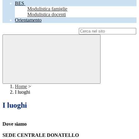
BES
Modulistica famiglie
Modulistica docenti
Orientamento
Campo di ricerca per le pagine del sito
Home
>
I luoghi
I luoghi
Dove siamo
SEDE CENTRALE DONATELLO