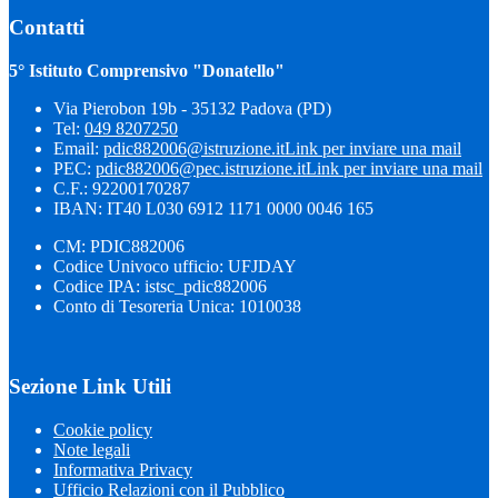
Contatti
5° Istituto Comprensivo "Donatello"
Via Pierobon 19b - 35132 Padova (PD)
Tel:
049 8207250
Email:
pdic882006@istruzione.it
Link per inviare una mail
PEC:
pdic882006@pec.istruzione.it
Link per inviare una mail
C.F.: 92200170287
IBAN: IT40 L030 6912 1171 0000 0046 165
CM: PDIC882006
Codice Univoco ufficio: UFJDAY
Codice IPA: istsc_pdic882006
Conto di Tesoreria Unica: 1010038
Sezione Link Utili
Cookie policy
Note legali
Informativa Privacy
Ufficio Relazioni con il Pubblico