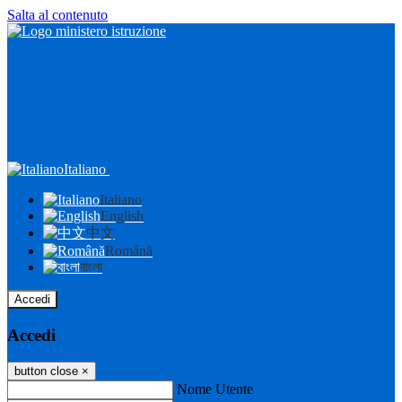
Salta al contenuto
Italiano
Italiano
English
中文
Română
বাংলা
Accedi
Accedi
button close
×
Nome Utente