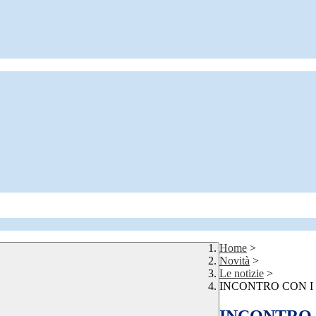
Home
>
Novità
>
Le notizie
>
INCONTRO CON I 