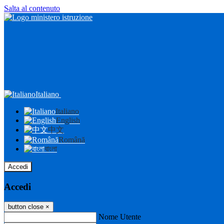
Salta al contenuto
Italiano
Italiano
English
中文
Română
বাংলা
Accedi
Accedi
button close
×
Nome Utente