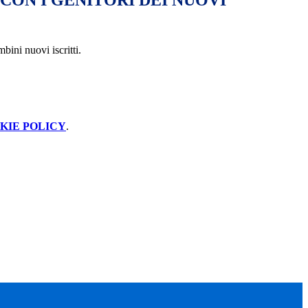
CON I GENITORI DEI NUOVI
mbini nuovi iscritti.
KIE POLICY
.