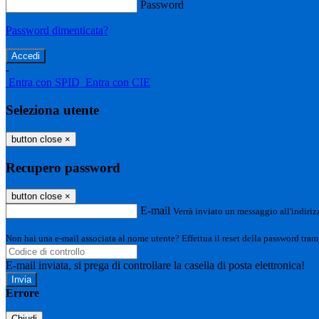
Password
Password dimenticata?
-
Entra con SPID
Entra con CIE
Seleziona utente
button close
×
Recupero password
button close
×
E-mail
Verrà inviato un messaggio all'indirizz
Non hai una e-mail associata al nome utente? Effettua il reset della password tram
E-mail inviata, si prega di controllare la casella di posta elettronica!
Errore
Chiudi