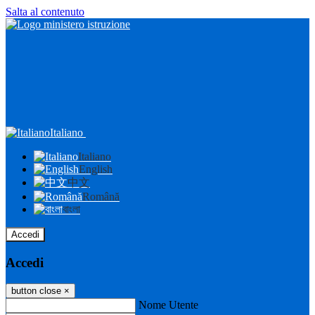
Salta al contenuto
Italiano
Italiano
English
中文
Română
বাংলা
Accedi
Accedi
button close
×
Nome Utente