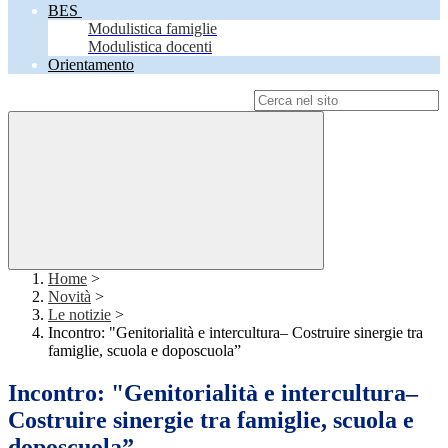
BES
Modulistica famiglie
Modulistica docenti
Orientamento
Campo di ricerca per le pagine del sito
Home
>
Novità
>
Le notizie
>
Incontro: "Genitorialità e intercultura– Costruire sinergie tra
famiglie, scuola e doposcuola”
Incontro: "Genitorialità e intercultura–
Costruire sinergie tra famiglie, scuola e
doposcuola”