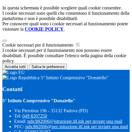
In questa schermata è possibile scegliere quali cookie consentire.
I cookie necessari sono quelli che consentono il funzionamento della
piattaforma e non è possibile disabilitarli.
Per conoscere quali sono i cookie necessari al funzionamento potete
visionare la
COOKIE POLICY
.
Cookie necessari per il funzionamento
I cookie necessari per il funzionamento non possono essere
disabilitati. È possibile consultare l'elenco nella pagina della cookie
policy.
Accetta tutti
Salva le preferenze
5° Istituto Comprensivo "Donatello"
Contatti
5° Istituto Comprensivo "Donatello"
Via Pierobon 19b - 35132 Padova (PD)
Tel:
049 8207250
Email:
pdic882006@istruzione.it
Link per inviare una mail
PEC:
pdic882006@pec.istruzione.it
Link per inviare una mail
C.F.: 92200170287