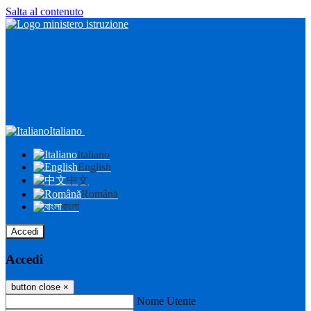
Salta al contenuto
Italiano
Italiano
English
中文
Română
বাংলা
Accedi
Accedi
button close
×
Nome Utente