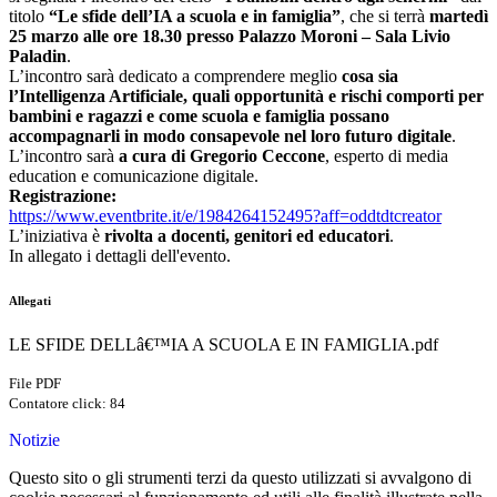
titolo
“Le sfide dell’IA a scuola e in famiglia”
, che si terrà
martedì
25 marzo alle ore 18.30 presso Palazzo Moroni – Sala Livio
Paladin
.
L’incontro sarà dedicato a comprendere meglio
cosa sia
l’Intelligenza Artificiale, quali opportunità e rischi comporti per
bambini e ragazzi e come scuola e famiglia possano
accompagnarli in modo consapevole nel loro futuro digitale
.
L’incontro sarà
a cura di Gregorio Ceccone
, esperto di media
education e comunicazione digitale.
Registrazione:
https://www.eventbrite.it/e/
1984264152495?aff=
oddtdtcreator
L’iniziativa è
rivolta a docenti, genitori ed educatori
.
In allegato i dettagli dell'evento.
Allegati
LE SFIDE DELLâ€™IA A SCUOLA E IN FAMIGLIA.pdf
File PDF
Contatore click: 84
Notizie
Questo sito o gli strumenti terzi da questo utilizzati si avvalgono di