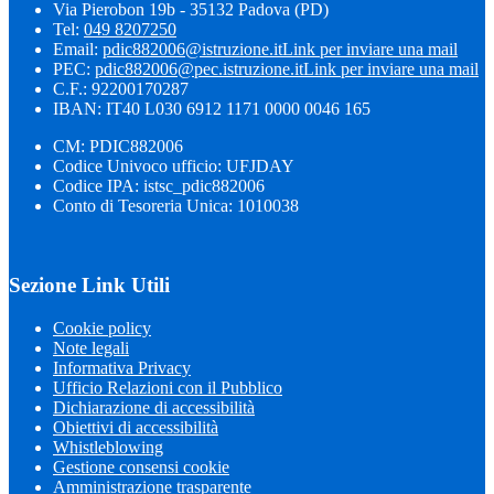
Via Pierobon 19b - 35132 Padova (PD)
Tel:
049 8207250
Email:
pdic882006@istruzione.it
Link per inviare una mail
PEC:
pdic882006@pec.istruzione.it
Link per inviare una mail
C.F.: 92200170287
IBAN: IT40 L030 6912 1171 0000 0046 165
CM: PDIC882006
Codice Univoco ufficio: UFJDAY
Codice IPA: istsc_pdic882006
Conto di Tesoreria Unica: 1010038
Sezione Link Utili
Cookie policy
Note legali
Informativa Privacy
Ufficio Relazioni con il Pubblico
Dichiarazione di accessibilità
Obiettivi di accessibilità
Whistleblowing
Gestione consensi cookie
Amministrazione trasparente