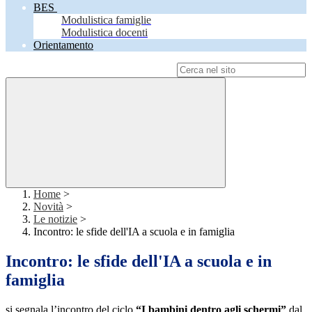
BES
Modulistica famiglie
Modulistica docenti
Orientamento
Campo di ricerca per le pagine del sito
Home
>
Novità
>
Le notizie
>
Incontro: le sfide dell'IA a scuola e in famiglia
Incontro: le sfide dell'IA a scuola e in
famiglia
si segnala l’incontro del ciclo
“I bambini dentro agli schermi”
dal