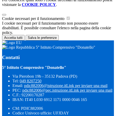
visionare la
COOKIE POLICY
.
Cookie necessari per il funzionamento
I cookie necessari per il funzionamento non possono essere
disabilitati. È possibile consultare l'elenco nella pagina della cookie
policy.
Accetta tutti
Salva le preferenze
5° Istituto Comprensivo "Donatello"
Contatti
5° Istituto Comprensivo "Donatello"
Via Pierobon 19b - 35132 Padova (PD)
Tel:
049 8207250
Email:
pdic882006@istruzione.it
Link per inviare una mail
PEC:
pdic882006@pec.istruzione.it
Link per inviare una mail
C.F.: 92200170287
IBAN: IT40 L030 6912 1171 0000 0046 165
CM: PDIC882006
Codice Univoco ufficio: UFJDAY