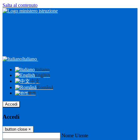
Salta al contenuto
Italiano
Italiano
English
中文
Română
বাংলা
Accedi
Accedi
button close
×
Nome Utente