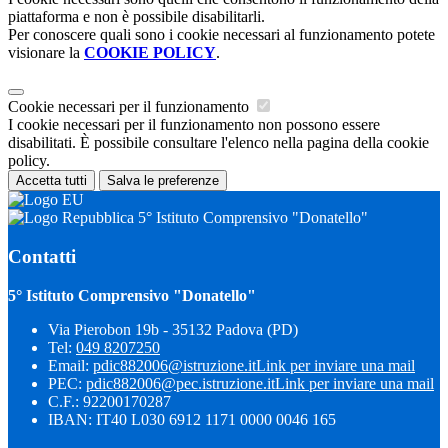
piattaforma e non è possibile disabilitarli.
Per conoscere quali sono i cookie necessari al funzionamento potete
visionare la
COOKIE POLICY
.
Cookie necessari per il funzionamento
I cookie necessari per il funzionamento non possono essere
disabilitati. È possibile consultare l'elenco nella pagina della cookie
policy.
Accetta tutti
Salva le preferenze
5° Istituto Comprensivo "Donatello"
Contatti
5° Istituto Comprensivo "Donatello"
Via Pierobon 19b - 35132 Padova (PD)
Tel:
049 8207250
Email:
pdic882006@istruzione.it
Link per inviare una mail
PEC:
pdic882006@pec.istruzione.it
Link per inviare una mail
C.F.: 92200170287
IBAN: IT40 L030 6912 1171 0000 0046 165