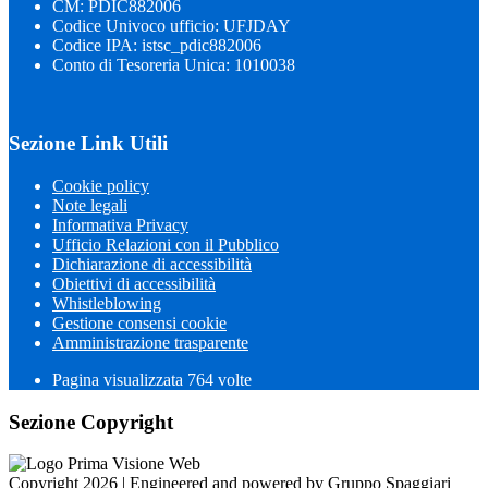
CM: PDIC882006
Codice Univoco ufficio: UFJDAY
Codice IPA: istsc_pdic882006
Conto di Tesoreria Unica: 1010038
Sezione Link Utili
Cookie policy
Note legali
Informativa Privacy
Ufficio Relazioni con il Pubblico
Dichiarazione di accessibilità
Obiettivi di accessibilità
Whistleblowing
Gestione consensi cookie
Amministrazione trasparente
Pagina visualizzata
764
volte
Sezione Copyright
Copyright 2026 | Engineered and powered by Gruppo Spaggiari