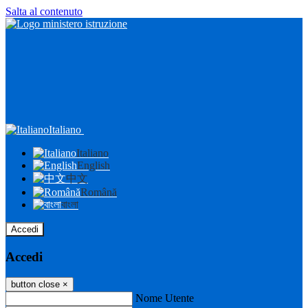
Salta al contenuto
Italiano
Italiano
English
中文
Română
বাংলা
Accedi
Accedi
button close
×
Nome Utente