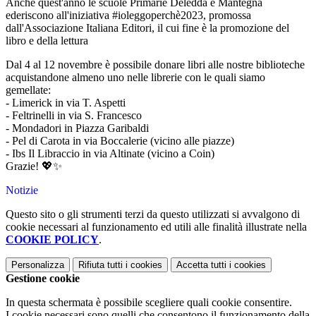
Anche quest'anno le scuole Primarie Deledda e Mantegna
ederiscono all'iniziativa #ioleggoperchè2023, promossa
dall'Associazione Italiana Editori, il cui fine è la promozione del
libro e della lettura
Dal 4 al 12 novembre è possibile donare libri alle nostre biblioteche
acquistandone almeno uno nelle librerie con le quali siamo
gemellate:
- Limerick in via T. Aspetti
- Feltrinelli in via S. Francesco
- Mondadori in Piazza Garibaldi
- Pel di Carota in via Boccalerie (vicino alle piazze)
- Ibs Il Libraccio in via Altinate (vicino a Coin)
Grazie! 💖✨
Notizie
Questo sito o gli strumenti terzi da questo utilizzati si avvalgono di
cookie necessari al funzionamento ed utili alle finalità illustrate nella
COOKIE POLICY
.
Personalizza
Rifiuta tutti
i cookies
Accetta tutti
i cookies
Gestione cookie
In questa schermata è possibile scegliere quali cookie consentire.
I cookie necessari sono quelli che consentono il funzionamento della