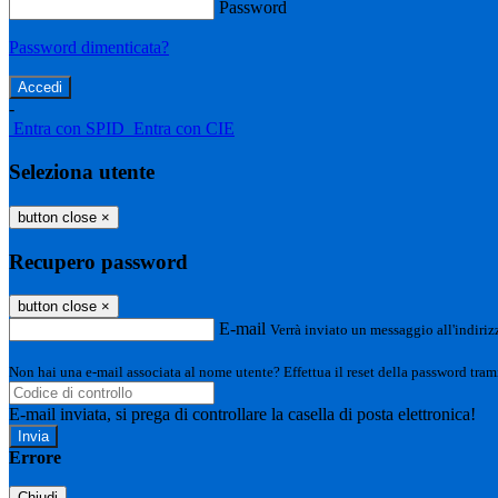
Password
Password dimenticata?
-
Entra con SPID
Entra con CIE
Seleziona utente
button close
×
Recupero password
button close
×
E-mail
Verrà inviato un messaggio all'indirizz
Non hai una e-mail associata al nome utente? Effettua il reset della password tram
E-mail inviata, si prega di controllare la casella di posta elettronica!
Errore
Chiudi