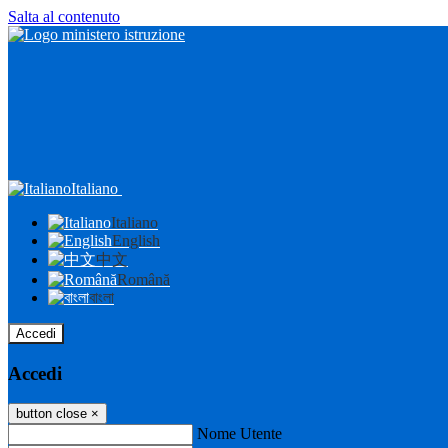
Salta al contenuto
Italiano
Italiano
English
中文
Română
বাংলা
Accedi
Accedi
button close
×
Nome Utente