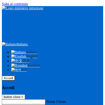
Salta al contenuto
Italiano
Italiano
English
中文
Română
বাংলা
Accedi
Accedi
button close
×
Nome Utente