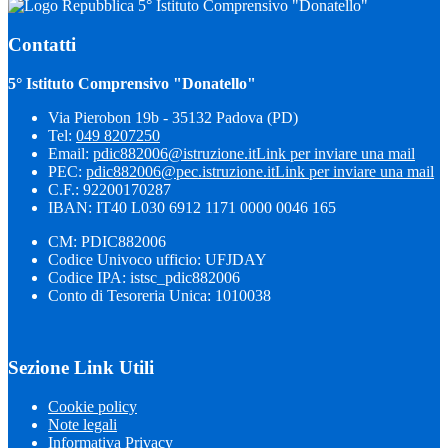
5° Istituto Comprensivo "Donatello"
Contatti
5° Istituto Comprensivo "Donatello"
Via Pierobon 19b - 35132 Padova (PD)
Tel:
049 8207250
Email:
pdic882006@istruzione.it
Link per inviare una mail
PEC:
pdic882006@pec.istruzione.it
Link per inviare una mail
C.F.: 92200170287
IBAN: IT40 L030 6912 1171 0000 0046 165
CM: PDIC882006
Codice Univoco ufficio: UFJDAY
Codice IPA: istsc_pdic882006
Conto di Tesoreria Unica: 1010038
Sezione Link Utili
Cookie policy
Note legali
Informativa Privacy