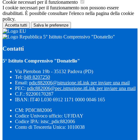
Cookie necessari per il funzionamento
I cookie necessari per il funzionamento non possono essere
disabilitati. È possibile consultare l'elenco nella pagina della cookie
policy.
Accetta tutti
Salva le preferenze
5° Istituto Comprensivo "Donatello"
Contatti
5° Istituto Comprensivo "Donatello"
Via Pierobon 19b - 35132 Padova (PD)
Tel:
049 8207250
Email:
pdic882006@istruzione.it
Link per inviare una mail
PEC:
pdic882006@pec.istruzione.it
Link per inviare una mail
C.F.: 92200170287
IBAN: IT40 L030 6912 1171 0000 0046 165
CM: PDIC882006
Codice Univoco ufficio: UFJDAY
Codice IPA: istsc_pdic882006
Conto di Tesoreria Unica: 1010038