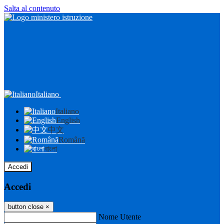
Salta al contenuto
Italiano
Italiano
English
中文
Română
বাংলা
Accedi
Accedi
button close
×
Nome Utente