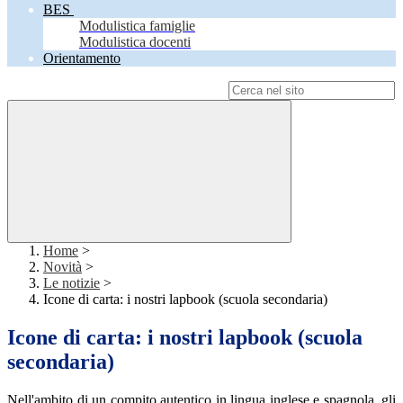
BES
Modulistica famiglie
Modulistica docenti
Orientamento
Campo di ricerca per le pagine del sito
Home
>
Novità
>
Le notizie
>
Icone di carta: i nostri lapbook (scuola secondaria)
Icone di carta: i nostri lapbook (scuola
secondaria)
Nell'ambito di un compito autentico in lingua inglese e spagnola, gli