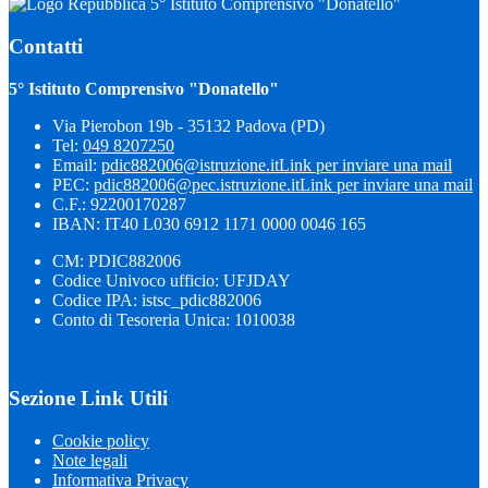
5° Istituto Comprensivo "Donatello"
Contatti
5° Istituto Comprensivo "Donatello"
Via Pierobon 19b - 35132 Padova (PD)
Tel:
049 8207250
Email:
pdic882006@istruzione.it
Link per inviare una mail
PEC:
pdic882006@pec.istruzione.it
Link per inviare una mail
C.F.: 92200170287
IBAN: IT40 L030 6912 1171 0000 0046 165
CM: PDIC882006
Codice Univoco ufficio: UFJDAY
Codice IPA: istsc_pdic882006
Conto di Tesoreria Unica: 1010038
Sezione Link Utili
Cookie policy
Note legali
Informativa Privacy