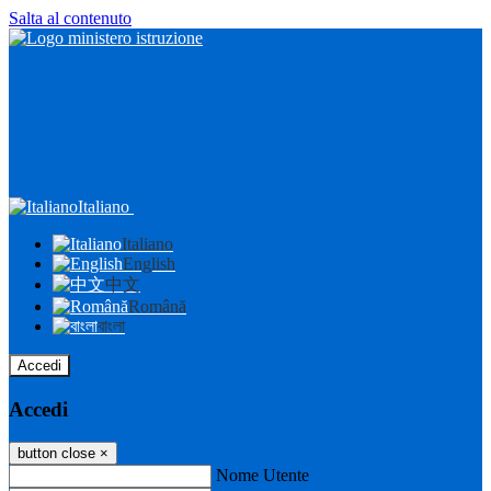
Salta al contenuto
Italiano
Italiano
English
中文
Română
বাংলা
Accedi
Accedi
button close
×
Nome Utente