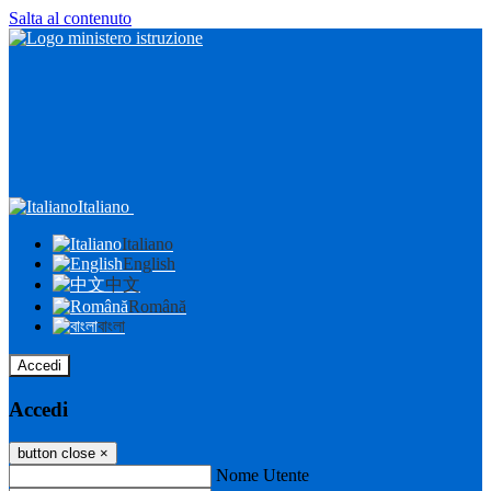
Salta al contenuto
Italiano
Italiano
English
中文
Română
বাংলা
Accedi
Accedi
button close
×
Nome Utente