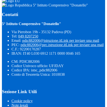
5° Istituto Comprensivo "Donatello"
Contatti
5° Istituto Comprensivo "Donatello"
Via Pierobon 19b - 35132 Padova (PD)
Tel:
049 8207250
Email:
pdic882006@istruzione.it
Link per inviare una mail
PEC:
pdic882006@pec.istruzione.it
Link per inviare una mail
C.F.: 92200170287
IBAN: IT40 L030 6912 1171 0000 0046 165
CM: PDIC882006
Codice Univoco ufficio: UFJDAY
Codice IPA: istsc_pdic882006
Conto di Tesoreria Unica: 1010038
Sezione Link Utili
Cookie policy
Note legali