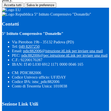
policy.
Accetta tutti
Salva le preferenze
5° Istituto Comprensivo "Donatello"
Contatti
5° Istituto Comprensivo "Donatello"
Via Pierobon 19b - 35132 Padova (PD)
Tel:
049 8207250
Email:
pdic882006@istruzione.it
Link per inviare una mail
PEC:
pdic882006@pec.istruzione.it
Link per inviare una mail
C.F.: 92200170287
IBAN: IT40 L030 6912 1171 0000 0046 165
CM: PDIC882006
Codice Univoco ufficio: UFJDAY
Codice IPA: istsc_pdic882006
Conto di Tesoreria Unica: 1010038
Sezione Link Utili