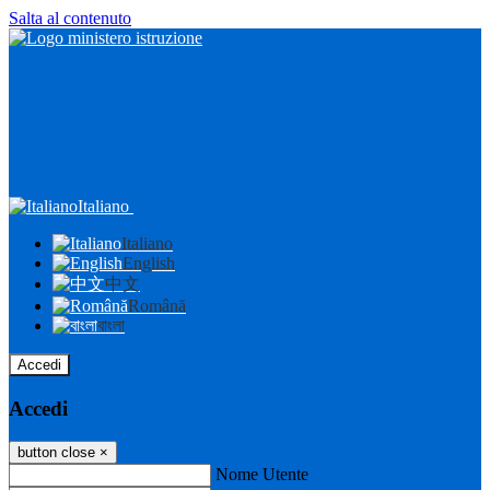
Salta al contenuto
Italiano
Italiano
English
中文
Română
বাংলা
Accedi
Accedi
button close
×
Nome Utente