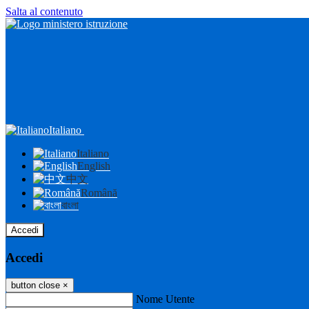
Salta al contenuto
Italiano
Italiano
English
中文
Română
বাংলা
Accedi
Accedi
button close
×
Nome Utente