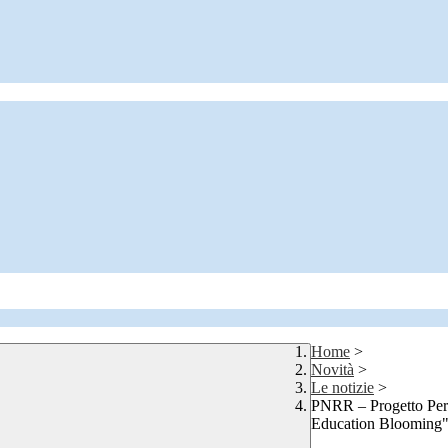
Home
>
Novità
>
Le notizie
>
PNRR – Progetto Per
Education Blooming" 