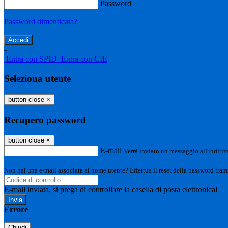
Password
Password dimenticata?
-
Entra con SPID
Entra con CIE
Seleziona utente
button close
×
Recupero password
button close
×
E-mail
Verrà inviato un messaggio all'indirizz
Non hai una e-mail associata al nome utente? Effettua il reset della password tram
E-mail inviata, si prega di controllare la casella di posta elettronica!
Errore
Chiudi