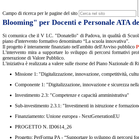
Campo di ricerca per le pagine del sito
Blooming" per Docenti e Personale ATA de
Si comunica che il V I.C. "Donatello" di Padova, in qualità di
Scuol
piano d'intervento formativo denominato
“La scuola innovativa”.
Il progetto è interamente finanziato nell'ambito dell'Avviso pubblico
P
L'intervento mira a supportare lo sviluppo di percorsi formativi pro
generazione di Valore Pubblico.
L'iniziativa è realizzata a valere sulle risorse del
Piano Nazionale di R
Missione 1:
"Digitalizzazione, innovazione, competitività, cultu
Componente 1:
"Digitalizzazione, innovazione e sicurezza nel
Investimento 2.3:
"Competenze e capacità amministrativa"
Sub-investimento 2.3.1:
"Investimenti in istruzione e formazion
Finanziamento:
Unione europea - NextGenerationEU
PROGETTO N. ID0614_26
Progetto: PerForma PA - “Supportare lo sviluppo di percorsi for