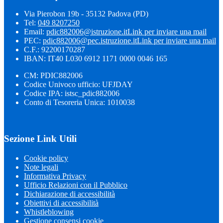
Via Pierobon 19b - 35132 Padova (PD)
Tel:
049 8207250
Email:
pdic882006@istruzione.it
Link per inviare una mail
PEC:
pdic882006@pec.istruzione.it
Link per inviare una mail
C.F.: 92200170287
IBAN: IT40 L030 6912 1171 0000 0046 165
CM: PDIC882006
Codice Univoco ufficio: UFJDAY
Codice IPA: istsc_pdic882006
Conto di Tesoreria Unica: 1010038
Sezione Link Utili
Cookie policy
Note legali
Informativa Privacy
Ufficio Relazioni con il Pubblico
Dichiarazione di accessibilità
Obiettivi di accessibilità
Whistleblowing
Gestione consensi cookie