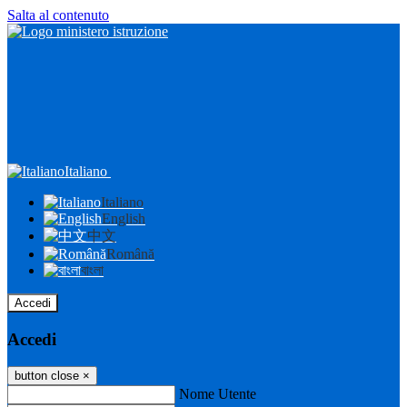
Salta al contenuto
Italiano
Italiano
English
中文
Română
বাংলা
Accedi
Accedi
button close
×
Nome Utente