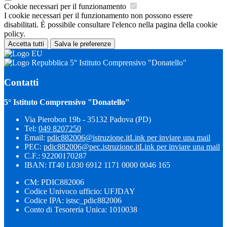
Cookie necessari per il funzionamento
I cookie necessari per il funzionamento non possono essere
disabilitati. È possibile consultare l'elenco nella pagina della cookie
policy.
Accetta tutti
Salva le preferenze
5° Istituto Comprensivo "Donatello"
Contatti
5° Istituto Comprensivo "Donatello"
Via Pierobon 19b - 35132 Padova (PD)
Tel:
049 8207250
Email:
pdic882006@istruzione.it
Link per inviare una mail
PEC:
pdic882006@pec.istruzione.it
Link per inviare una mail
C.F.: 92200170287
IBAN: IT40 L030 6912 1171 0000 0046 165
CM: PDIC882006
Codice Univoco ufficio: UFJDAY
Codice IPA: istsc_pdic882006
Conto di Tesoreria Unica: 1010038