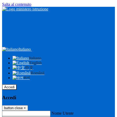
Salta al contenuto
Italiano
Italiano
English
中文
Română
বাংলা
Accedi
Accedi
button close
×
Nome Utente