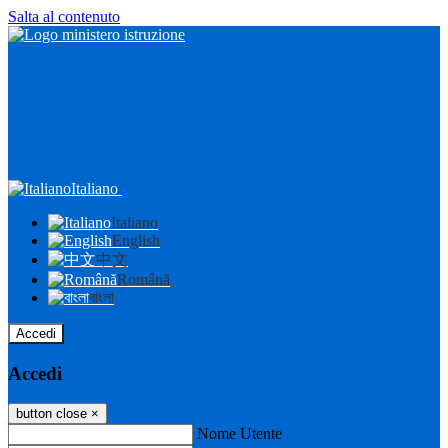
Salta al contenuto
Italiano
Italiano
English
中文
Română
বাংলা
Accedi
Accedi
button close
×
Nome Utente