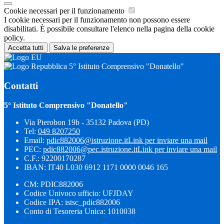
Cookie necessari per il funzionamento
I cookie necessari per il funzionamento non possono essere
disabilitati. È possibile consultare l'elenco nella pagina della cookie
policy.
Accetta tutti
Salva le preferenze
5° Istituto Comprensivo "Donatello"
Contatti
5° Istituto Comprensivo "Donatello"
Via Pierobon 19b - 35132 Padova (PD)
Tel:
049 8207250
Email:
pdic882006@istruzione.it
Link per inviare una mail
PEC:
pdic882006@pec.istruzione.it
Link per inviare una mail
C.F.: 92200170287
IBAN: IT40 L030 6912 1171 0000 0046 165
CM: PDIC882006
Codice Univoco ufficio: UFJDAY
Codice IPA: istsc_pdic882006
Conto di Tesoreria Unica: 1010038