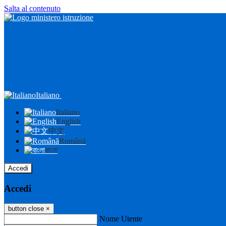
Salta al contenuto
Italiano
Italiano
English
中文
Română
বাংলা
Accedi
Accedi
button close
×
Nome Utente