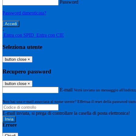
Password
Password dimenticata?
-
Entra con SPID
Entra con CIE
Seleziona utente
button close
×
Recupero password
button close
×
E-mail
Verrà inviato un messaggio all'indirizz
Non hai una e-mail associata al nome utente? Effettua il reset della password tram
E-mail inviata, si prega di controllare la casella di posta elettronica!
Errore
Chiudi