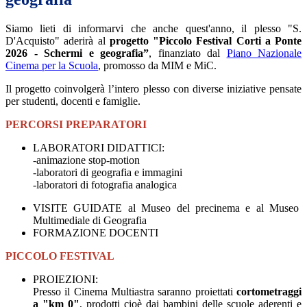
Siamo lieti di informarvi che anche quest'anno, il plesso "S.
D'Acquisto" aderirà al
progetto "Piccolo Festival Corti a Ponte
2026 - Schermi e geografia”
,
finanziato
dal
Pia
no Nazionale
Cinema per la Scuola
, promosso da MIM e MiC.
Il progetto coinvolgerà l’intero plesso con diverse iniziative pensate
per studenti, docenti e famiglie.
PERCORSI PREPARATORI
LABORATORI DIDATTICI:
-animazione stop-motion
-laboratori di geografia e immagini
-laboratori di fotografia analogica
VISITE GUIDATE al Museo del precinema e al Museo
Multimediale di Geografia
FORMAZIONE DOCENTI
PICCOLO FESTIVAL
PROIEZIONI:
Presso il Cinema Multiastra saranno proiettati
cortometraggi
a "km 0"
, prodotti cioè dai bambini delle scuole aderenti e