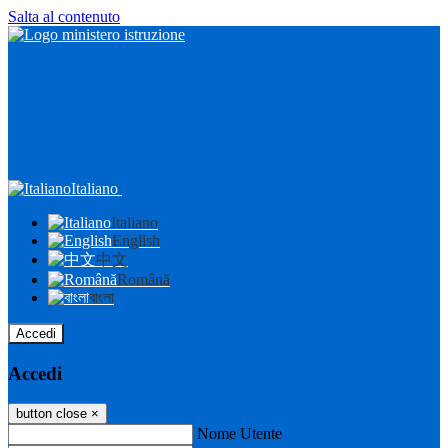
Salta al contenuto
Italiano
Italiano
English
中文
Română
বাংলা
Accedi
Accedi
button close
×
Nome Utente