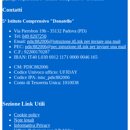
Contatti
5° Istituto Comprensivo "Donatello"
Via Pierobon 19b - 35132 Padova (PD)
Tel:
049 8207250
Email:
pdic882006@istruzione.it
Link per inviare una mail
PEC:
pdic882006@pec.istruzione.it
Link per inviare una mail
C.F.: 92200170287
IBAN: IT40 L030 6912 1171 0000 0046 165
CM: PDIC882006
Codice Univoco ufficio: UFJDAY
Codice IPA: istsc_pdic882006
Conto di Tesoreria Unica: 1010038
Sezione Link Utili
Cookie policy
Note legali
Informativa Privacy