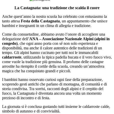
La Castagnata: una tradizione che scalda il cuore
Anche quest’anno la nostra scuola ha celebrato con entusiasmo la
tanto attesa
Festa della Castagnata
, un appuntamento che unisce
bambini e insegnanti in un clima di allegria e tradizione.
Come da consuetudine, abbiamo avuto l’onore di accogliere una
delegazione dell’
ANA – Associazione Nazionale Alpini (alpini in
congedo)
, che ogni anno porta con sé non solo esperienza e
disponibilità, ma anche il calore autentico delle tradizioni di un
tempo. Gli alpini hanno cucinato per tutti noi le immancabili
caldarroste
, utilizzando la tipica padella bucata e il vero fuoco vivo,
come vuole la tradizione più genuina. Il profumo delle castagne
arrostite ha riempito il cortile della scuola, creando un’atmosfera
magica che ha conquistato grandi e piccoli.
I bambini hanno osservato curiosi ogni fase della preparazione,
scoprendo gesti antichi che parlano di montagna, di comunità e di
storia condivisa. Tra sorrisi, racconti degli alpini e il crepitio del
fuoco, la Castagnata è diventata ancora una volta un momento
prezioso di incontro e di festa.
La giornata si è conclusa gustando tutti insieme le caldarroste calde,
simbolo di autunno e di convivialità.