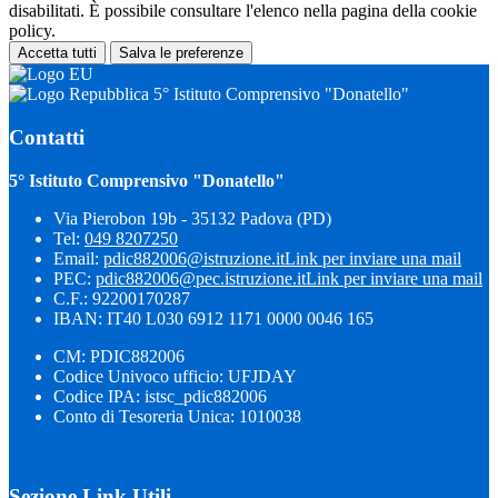
disabilitati. È possibile consultare l'elenco nella pagina della cookie
policy.
Accetta tutti
Salva le preferenze
5° Istituto Comprensivo "Donatello"
Contatti
5° Istituto Comprensivo "Donatello"
Via Pierobon 19b - 35132 Padova (PD)
Tel:
049 8207250
Email:
pdic882006@istruzione.it
Link per inviare una mail
PEC:
pdic882006@pec.istruzione.it
Link per inviare una mail
C.F.: 92200170287
IBAN: IT40 L030 6912 1171 0000 0046 165
CM: PDIC882006
Codice Univoco ufficio: UFJDAY
Codice IPA: istsc_pdic882006
Conto di Tesoreria Unica: 1010038
Sezione Link Utili