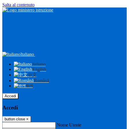
Salta al contenuto
Italiano
Italiano
English
中文
Română
বাংলা
Accedi
Accedi
button close
×
Nome Utente