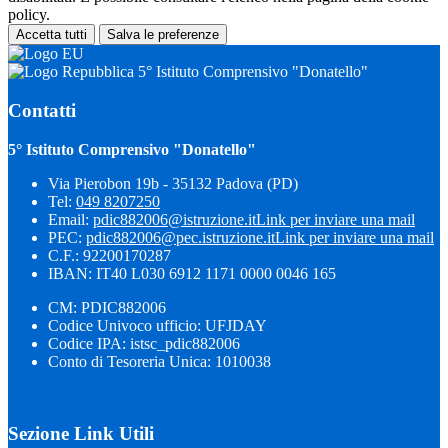
policy.
Accetta tutti
Salva le preferenze
5° Istituto Comprensivo "Donatello"
Contatti
5° Istituto Comprensivo "Donatello"
Via Pierobon 19b - 35132 Padova (PD)
Tel:
049 8207250
Email:
pdic882006@istruzione.it
Link per inviare una mail
PEC:
pdic882006@pec.istruzione.it
Link per inviare una mail
C.F.: 92200170287
IBAN: IT40 L030 6912 1171 0000 0046 165
CM: PDIC882006
Codice Univoco ufficio: UFJDAY
Codice IPA: istsc_pdic882006
Conto di Tesoreria Unica: 1010038
Sezione Link Utili