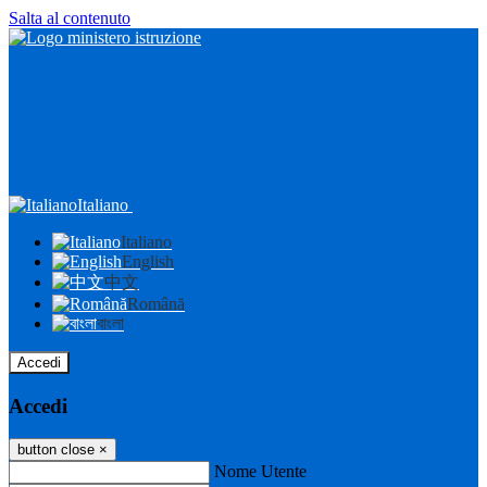
Salta al contenuto
Italiano
Italiano
English
中文
Română
বাংলা
Accedi
Accedi
button close
×
Nome Utente