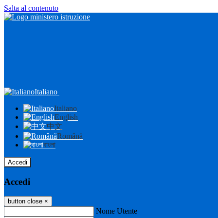
Salta al contenuto
Italiano
Italiano
English
中文
Română
বাংলা
Accedi
Accedi
button close
×
Nome Utente