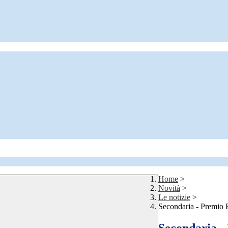
Home
>
Novità
>
Le notizie
>
Secondaria - Premio 