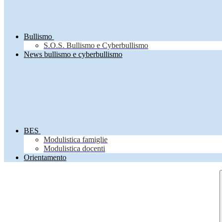
Bullismo
S.O.S. Bullismo e Cyberbullismo
News bullismo e cyberbullismo
BES
Modulistica famiglie
Modulistica docenti
Orientamento