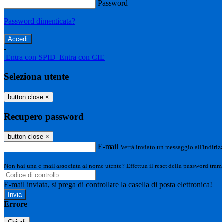
Password
Password dimenticata?
-
Entra con SPID
Entra con CIE
Seleziona utente
button close
×
Recupero password
button close
×
E-mail
Verrà inviato un messaggio all'indirizz
Non hai una e-mail associata al nome utente? Effettua il reset della password tram
E-mail inviata, si prega di controllare la casella di posta elettronica!
Errore
Chiudi