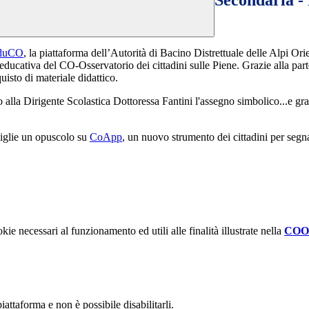
Secondaria -
duCO
, la piattaforma dell’Autorità di Bacino Distrettuale delle Alpi Ori
educativa del CO-Osservatorio dei cittadini sulle Piene. Grazie alla parte
isto di materiale didattico.
to alla Dirigente Scolastica Dottoressa Fantini l'assegno simbolico...e g
miglie un opuscolo su
CoApp
, un nuovo strumento dei cittadini per segna
kie necessari al funzionamento ed utili alle finalità illustrate nella
COO
attaforma e non è possibile disabilitarli.