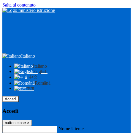
Salta al contenuto
Italiano
Italiano
English
中文
Română
বাংলা
Accedi
Accedi
button close
×
Nome Utente