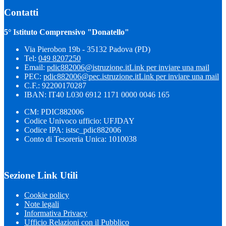
Contatti
5° Istituto Comprensivo "Donatello"
Via Pierobon 19b - 35132 Padova (PD)
Tel:
049 8207250
Email:
pdic882006@istruzione.it
Link per inviare una mail
PEC:
pdic882006@pec.istruzione.it
Link per inviare una mail
C.F.: 92200170287
IBAN: IT40 L030 6912 1171 0000 0046 165
CM: PDIC882006
Codice Univoco ufficio: UFJDAY
Codice IPA: istsc_pdic882006
Conto di Tesoreria Unica: 1010038
Sezione Link Utili
Cookie policy
Note legali
Informativa Privacy
Ufficio Relazioni con il Pubblico