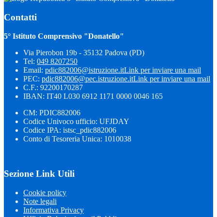
Contatti
5° Istituto Comprensivo "Donatello"
Via Pierobon 19b - 35132 Padova (PD)
Tel:
049 8207250
Email:
pdic882006@istruzione.it
Link per inviare una mail
PEC:
pdic882006@pec.istruzione.it
Link per inviare una mail
C.F.: 92200170287
IBAN: IT40 L030 6912 1171 0000 0046 165
CM: PDIC882006
Codice Univoco ufficio: UFJDAY
Codice IPA: istsc_pdic882006
Conto di Tesoreria Unica: 1010038
Sezione Link Utili
Cookie policy
Note legali
Informativa Privacy