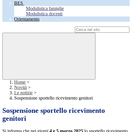
BES
Modulistica famiglie
Modulistica docenti
Orientamento
Campo di ricerca per le pagine del sito
Home
>
Novità
>
Le notizie
>
Sospensione sportello ricevimento genitori
Sospensione sportello ricevimento
genitori
Si informa che nei giorni
4 e 5 marzo 2025
lo sportello ricevimento