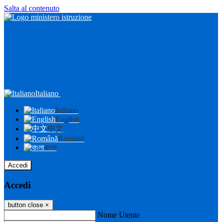
Salta al contenuto
Italiano
Italiano
English
中文
Română
বাংলা
Accedi
Accedi
button close
×
Nome Utente