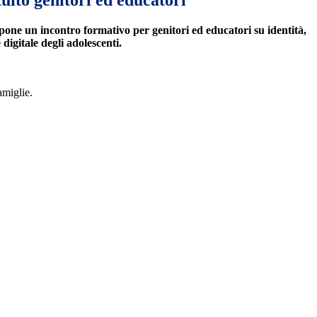
ito genitori ed educatori
one un incontro formativo per genitori ed educatori su identità,
 digitale degli adolescenti.
amiglie.