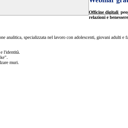
Webinar gratu
Officine digitali
peop
relazioni e benessere
ne analitica, specializzata nel lavoro con adolescenti, giovani adulti e f
e l'identità.
ike".
lzare muri.