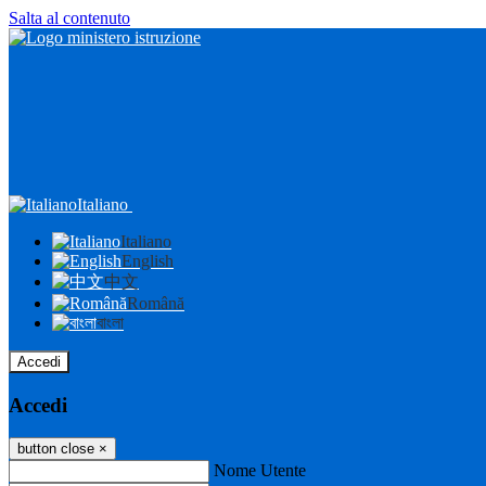
Salta al contenuto
Italiano
Italiano
English
中文
Română
বাংলা
Accedi
Accedi
button close
×
Nome Utente