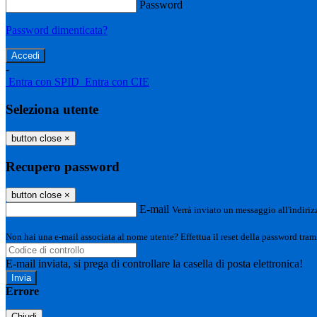
Password
Password dimenticata?
-
Entra con SPID
Entra con CIE
Seleziona utente
button close
×
Recupero password
button close
×
E-mail
Verrà inviato un messaggio all'indirizz
Non hai una e-mail associata al nome utente? Effettua il reset della password tram
E-mail inviata, si prega di controllare la casella di posta elettronica!
Errore
Chiudi