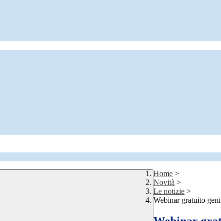
Home
>
Novità
>
Le notizie
>
Webinar gratuito geni