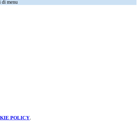
i di menu
KIE POLICY
.