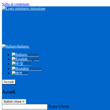
Salta al contenuto
Italiano
Italiano
English
中文
Română
বাংলা
Accedi
Accedi
button close
×
Nome Utente