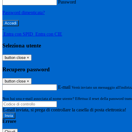
Password
Password dimenticata?
-
Entra con SPID
Entra con CIE
Seleziona utente
button close
×
Recupero password
button close
×
E-mail
Verrà inviato un messaggio all'indirizz
Non hai una e-mail associata al nome utente? Effettua il reset della password tram
E-mail inviata, si prega di controllare la casella di posta elettronica!
Errore
Chiudi