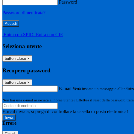
Password
Password dimenticata?
-
Entra con SPID
Entra con CIE
Seleziona utente
button close
×
Recupero password
button close
×
E-mail
Verrà inviato un messaggio all'indirizz
Non hai una e-mail associata al nome utente? Effettua il reset della password tram
E-mail inviata, si prega di controllare la casella di posta elettronica!
Errore
Chiudi