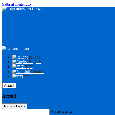
Salta al contenuto
Italiano
Italiano
English
中文
Română
বাংলা
Accedi
Accedi
button close
×
Nome Utente