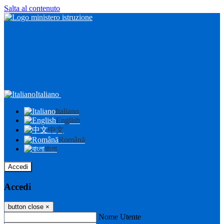
Salta al contenuto
Italiano
Italiano
English
中文
Română
বাংলা
Accedi
Accedi
button close
×
Nome Utente