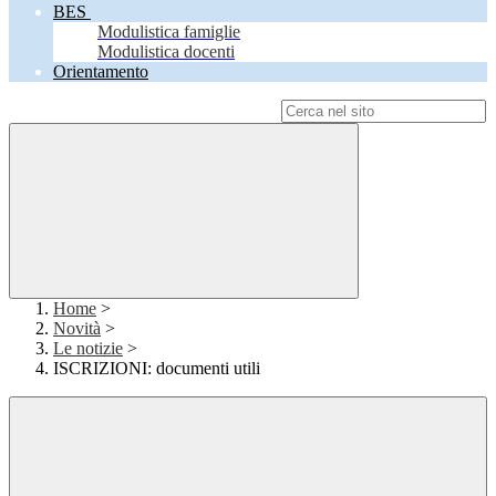
BES
Modulistica famiglie
Modulistica docenti
Orientamento
Campo di ricerca per le pagine del sito
Home
>
Novità
>
Le notizie
>
ISCRIZIONI: documenti utili