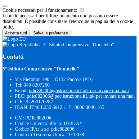
Cookie necessari per il funzionamento
I cookie necessari per il funzionamento non possono essere
disabilitati. È possibile consultare l'elenco nella pagina della cookie
policy.
Accetta tutti
Salva le preferenze
5° Istituto Comprensivo "Donatello"
Contatti
5° Istituto Comprensivo "Donatello"
Via Pierobon 19b - 35132 Padova (PD)
Tel:
049 8207250
Email:
pdic882006@istruzione.it
Link per inviare una mail
PEC:
pdic882006@pec.istruzione.it
Link per inviare una mail
C.F.: 92200170287
IBAN: IT40 L030 6912 1171 0000 0046 165
CM: PDIC882006
Codice Univoco ufficio: UFJDAY
Codice IPA: istsc_pdic882006
Conto di Tesoreria Unica: 1010038