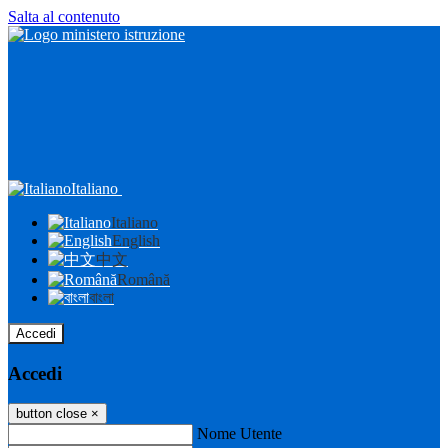
Salta al contenuto
Italiano
Italiano
English
中文
Română
বাংলা
Accedi
Accedi
button close
×
Nome Utente