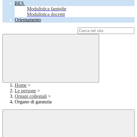
BES
Modulistica famiglie
Modulistica docenti
Orientamento
Campo di ricerca per le pagine del sito
Home
>
Le persone
>
Organi collegiali
>
Organo di garanzia