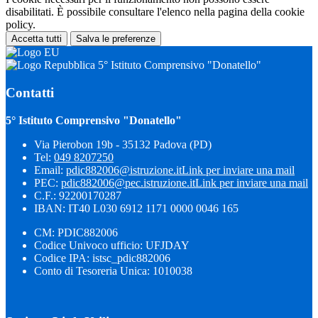
disabilitati. È possibile consultare l'elenco nella pagina della cookie
policy.
Accetta tutti
Salva le preferenze
5° Istituto Comprensivo "Donatello"
Contatti
5° Istituto Comprensivo "Donatello"
Via Pierobon 19b - 35132 Padova (PD)
Tel:
049 8207250
Email:
pdic882006@istruzione.it
Link per inviare una mail
PEC:
pdic882006@pec.istruzione.it
Link per inviare una mail
C.F.: 92200170287
IBAN: IT40 L030 6912 1171 0000 0046 165
CM: PDIC882006
Codice Univoco ufficio: UFJDAY
Codice IPA: istsc_pdic882006
Conto di Tesoreria Unica: 1010038