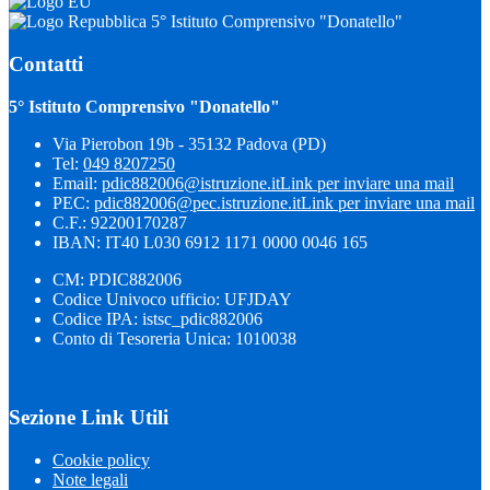
5° Istituto Comprensivo "Donatello"
Contatti
5° Istituto Comprensivo "Donatello"
Via Pierobon 19b - 35132 Padova (PD)
Tel:
049 8207250
Email:
pdic882006@istruzione.it
Link per inviare una mail
PEC:
pdic882006@pec.istruzione.it
Link per inviare una mail
C.F.: 92200170287
IBAN: IT40 L030 6912 1171 0000 0046 165
CM: PDIC882006
Codice Univoco ufficio: UFJDAY
Codice IPA: istsc_pdic882006
Conto di Tesoreria Unica: 1010038
Sezione Link Utili
Cookie policy
Note legali