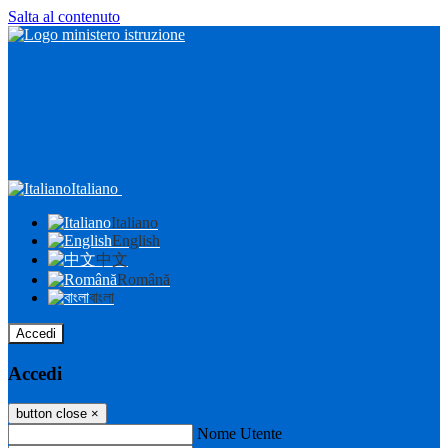
Salta al contenuto
Italiano
Italiano
English
中文
Română
বাংলা
Accedi
Accedi
button close
×
Nome Utente