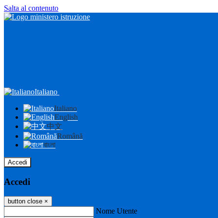
Salta al contenuto
Italiano
Italiano
English
中文
Română
বাংলা
Accedi
Accedi
button close
×
Nome Utente