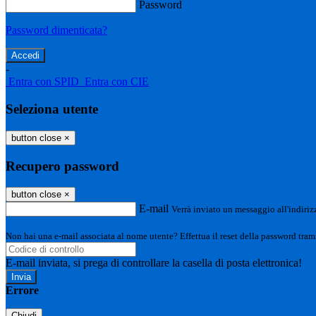
Password
Password dimenticata?
-
Entra con SPID
Entra con CIE
Seleziona utente
button close
×
Recupero password
button close
×
E-mail
Verrà inviato un messaggio all'indirizz
Non hai una e-mail associata al nome utente? Effettua il reset della password tram
E-mail inviata, si prega di controllare la casella di posta elettronica!
Errore
Chiudi