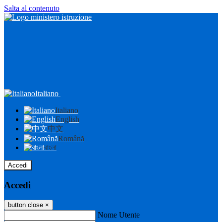
Salta al contenuto
Italiano
Italiano
English
中文
Română
বাংলা
Accedi
Accedi
button close
×
Nome Utente