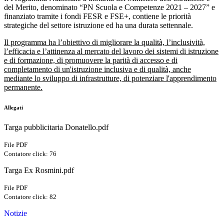
del Merito, denominato “PN Scuola e Competenze 2021 – 2027” e
finanziato tramite i fondi FESR e FSE+, contiene le priorità
strategiche del settore istruzione ed ha una durata settennale.
Il programma ha l’obiettivo di migliorare la qualità, l’inclusività,
l’efficacia e l’attinenza al mercato del lavoro dei sistemi di istruzione
e di formazione, di promuovere la parità di accesso e di
completamento di un'istruzione inclusiva e di qualità, anche
mediante lo sviluppo di infrastrutture, di potenziare l'apprendimento
permanente.
Allegati
Targa pubblicitaria Donatello.pdf
File PDF
Contatore click: 76
Targa Ex Rosmini.pdf
File PDF
Contatore click: 82
Notizie