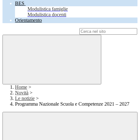
BES
Modulistica famiglie
Modulistica docenti
Orientamento
Campo di ricerca per le pagine del sito
Home
>
Novità
>
Le notizie
>
Programma Nazionale Scuola e Competenze 2021 – 2027