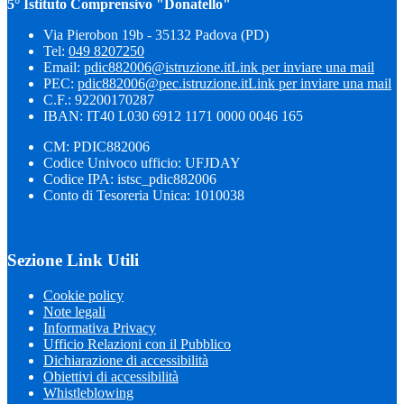
5° Istituto Comprensivo "Donatello"
Via Pierobon 19b - 35132 Padova (PD)
Tel:
049 8207250
Email:
pdic882006@istruzione.it
Link per inviare una mail
PEC:
pdic882006@pec.istruzione.it
Link per inviare una mail
C.F.: 92200170287
IBAN: IT40 L030 6912 1171 0000 0046 165
CM: PDIC882006
Codice Univoco ufficio: UFJDAY
Codice IPA: istsc_pdic882006
Conto di Tesoreria Unica: 1010038
Sezione Link Utili
Cookie policy
Note legali
Informativa Privacy
Ufficio Relazioni con il Pubblico
Dichiarazione di accessibilità
Obiettivi di accessibilità
Whistleblowing