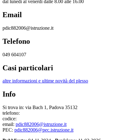
dal lunedì al venerdì dalle 8.00 alle 16.00
Email
pdic882006@istruzione.it
Telefono
049 604107
Casi particolari
altre informazioni e ultime novità del plesso
Info
Si trova in: via Bach 1, Padova 35132
telefono:
codice:
email:
pdic882006@istruzione.it
PEC:
pdic882006@pec.istruzione.it