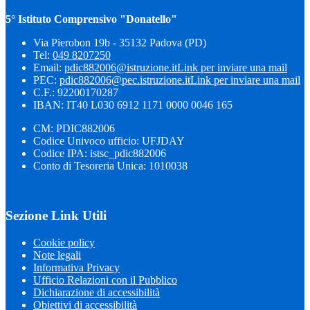
5° Istituto Comprensivo "Donatello"
Via Pierobon 19b - 35132 Padova (PD)
Tel:
049 8207250
Email:
pdic882006@istruzione.it
Link per inviare una mail
PEC:
pdic882006@pec.istruzione.it
Link per inviare una mail
C.F.: 92200170287
IBAN: IT40 L030 6912 1171 0000 0046 165
CM: PDIC882006
Codice Univoco ufficio: UFJDAY
Codice IPA: istsc_pdic882006
Conto di Tesoreria Unica: 1010038
Sezione Link Utili
Cookie policy
Note legali
Informativa Privacy
Ufficio Relazioni con il Pubblico
Dichiarazione di accessibilità
Obiettivi di accessibilità