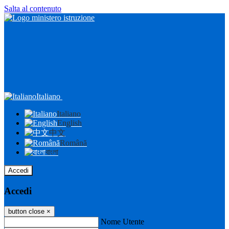
Salta al contenuto
Italiano
Italiano
English
中文
Română
বাংলা
Accedi
Accedi
button close
×
Nome Utente