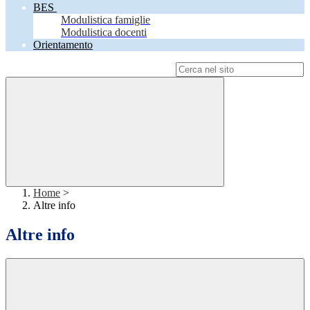
BES
Modulistica famiglie
Modulistica docenti
Orientamento
Campo di ricerca per le pagine del sito
Home
>
Altre info
Altre info