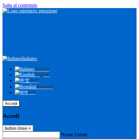
Salta al contenuto
Italiano
Italiano
English
中文
Română
বাংলা
Accedi
Accedi
button close
×
Nome Utente