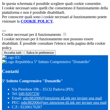
In questa schermata è possibile scegliere quali cookie consentire.
I cookie necessari sono quelli che consentono il funzionamento della
piattaforma e non è possibile disabilitarli.
Per conoscere quali sono i cookie necessari al funzionamento potete
visionare la
COOKIE POLICY
.
Cookie necessari per il funzionamento
I cookie necessari per il funzionamento non possono essere
disabilitati. È possibile consultare l'elenco nella pagina della cookie
policy.
Accetta tutti
Salva le preferenze
5° Istituto Comprensivo "Donatello"
Contatti
5° Istituto Comprensivo "Donatello"
Via Pierobon 19b - 35132 Padova (PD)
Tel:
049 8207250
Email:
pdic882006@istruzione.it
Link per inviare una mail
PEC:
pdic882006@pec.istruzione.it
Link per inviare una mail
C.F.: 92200170287