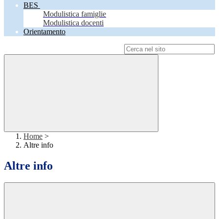
BES
Modulistica famiglie
Modulistica docenti
Orientamento
Campo di ricerca per le pagine del sito
Home
>
Altre info
Altre info