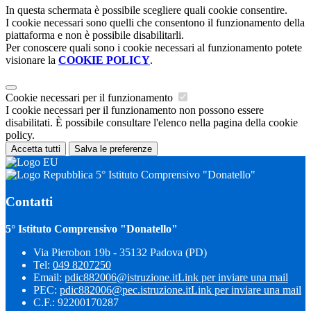
In questa schermata è possibile scegliere quali cookie consentire.
I cookie necessari sono quelli che consentono il funzionamento della
piattaforma e non è possibile disabilitarli.
Per conoscere quali sono i cookie necessari al funzionamento potete
visionare la
COOKIE POLICY
.
Cookie necessari per il funzionamento
I cookie necessari per il funzionamento non possono essere
disabilitati. È possibile consultare l'elenco nella pagina della cookie
policy.
Accetta tutti
Salva le preferenze
5° Istituto Comprensivo "Donatello"
Contatti
5° Istituto Comprensivo "Donatello"
Via Pierobon 19b - 35132 Padova (PD)
Tel:
049 8207250
Email:
pdic882006@istruzione.it
Link per inviare una mail
PEC:
pdic882006@pec.istruzione.it
Link per inviare una mail
C.F.: 92200170287