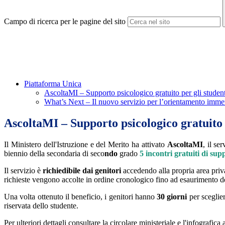
Campo di ricerca per le pagine del sito
Piattaforma Unica
AscoltaMI – Supporto psicologico gratuito per gli student
What’s Next – Il nuovo servizio per l’orientamento immer
AscoltaMI – Supporto psicologico gratuito 
Il Ministero dell'Istruzione e del Merito ha attivato
AscoltaMI
, il se
biennio della secondaria di seco
ndo
grado
5 incontri gratuiti di sup
Il servizio è
richiedibile dai genitori
accedendo alla propria area pri
richieste vengono accolte in ordine cronologico fino ad esaurimento del
Una volta ottenuto il beneficio, i genitori hanno
30 giorni
per sceglier
riservata dello studente.
Per ulteriori dettagli consultare la circolare ministeriale e l'infografica